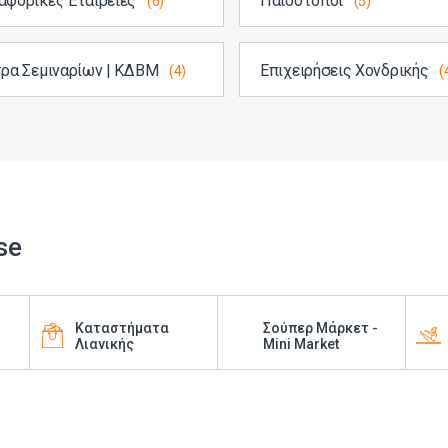
αφορικές Εταιρείες
Παιδότοποι
(6)
(5)
ρα Σεμιναρίων | ΚΔΒΜ
Επιχειρήσεις Χονδρικής
(4)
(
se
Καταστήματα
Σούπερ Μάρκετ -
Λιανικής
Mini Market