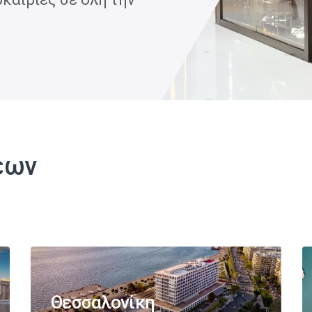
εων
Θεσσαλονίκη