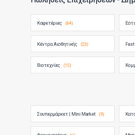
Καφετέριες
Εστ
(64)
Κέντρα Αισθητικής
Fast
(23)
Βιοτεχνίες
Κομ
(15)
Σουπερμάρκετ | Mini Market
Κατ
(9)