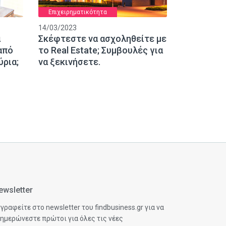
Επιχειρηματικότητα
14/03/2023
α
Σκέφτεστε να ασχοληθείτε με
από
το Real Estate; Συμβουλές για
ύρια;
να ξεκινήσετε.
ewsletter
γραφείτε στο newsletter του findbusiness.gr για να
ημερώνεστε πρώτοι για όλες τις νέες