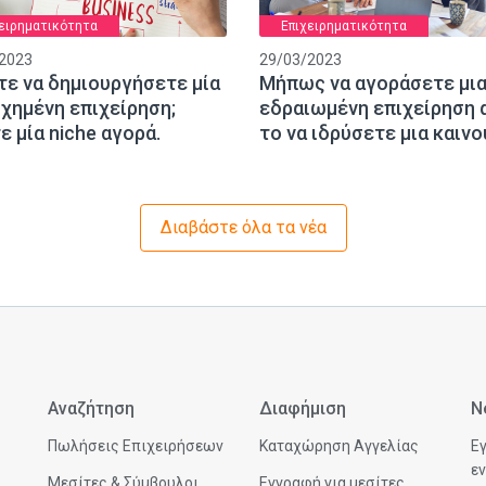
ειρηματικότητα
Επιχειρηματικότητα
2023
29/03/2023
τε να δημιουργήσετε μία
Μήπως να αγοράσετε μι
χημένη επιχείρηση;
εδραιωμένη επιχείρηση 
ε μία niche αγορά.
το να ιδρύσετε μια καινο
Διαβάστε όλα τα νέα
Αναζήτηση
Διαφήμιση
N
Πωλήσεις Επιχειρήσεων
Καταχώρηση Αγγελίας
Εγ
εν
Μεσίτες & Σύμβουλοι
Εγγραφή για μεσίτες