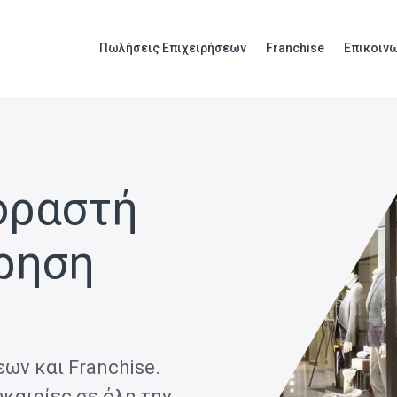
Πωλήσεις Επιχειρήσεων
Franchise
Επικοιν
οραστή
ίρηση
ων και Franchise.
καιρίες σε όλη την