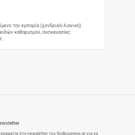
ίμενο την εμπορία (χονδρική-λιανική)
ειδών καθαρισμού, συσκευασίες
..
ewsletter
γραφείτε στο newsletter του findbusiness.gr για να