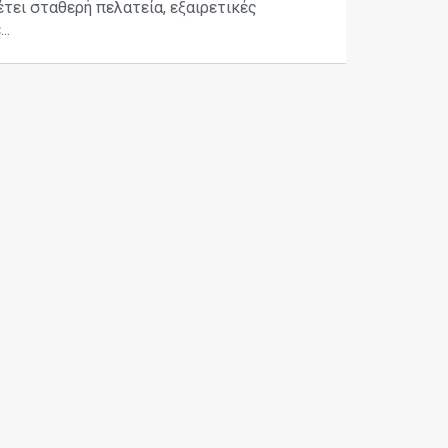
έτει σταθερή πελατεία, εξαιρετικές
..