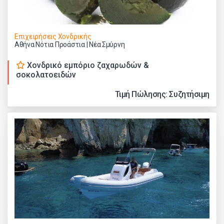
Επιχειρήσεις Χονδρικής
Αθήνα Νότια Προάστια | Νέα Σμύρνη
Xονδρικό εμπόριο ζαχαρωδών &
σοκολατοειδών
Τιμή Πώλησης: Συζητήσιμη