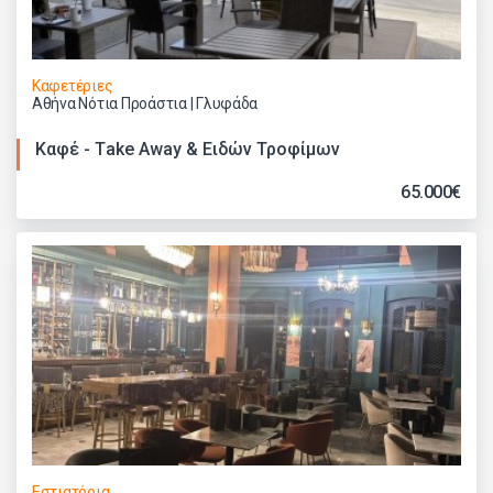
Καφετέριες
Αθήνα Νότια Προάστια | Γλυφάδα
Καφέ - Τake Αway & Ειδών Τροφίμων
65.000€
Εστιατόρια