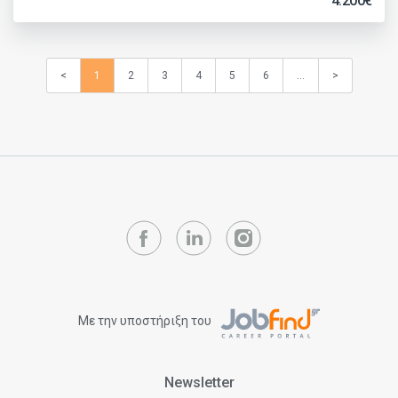
4.200€
<
1
2
3
4
5
6
...
>
Με την υποστήριξη του
Newsletter