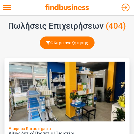
Toggle navigation
Πωλήσεις Επιχειρήσεων
(404)
Φίλτρα αναζήτησης
Διάφορα Καταστήματα
Αθήνα Δυτικά Προάστια | Περιστέρι