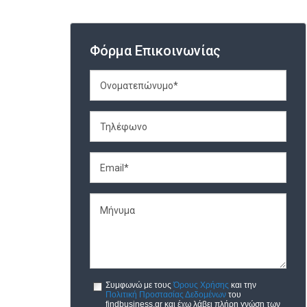
Φόρμα Επικοινωνίας
Συμφωνώ με τους
Όρους Χρήσης
και την
Πολιτική Προστασίας Δεδομένων
του
findbusiness.gr και έχω λάβει πλήρη γνώση των