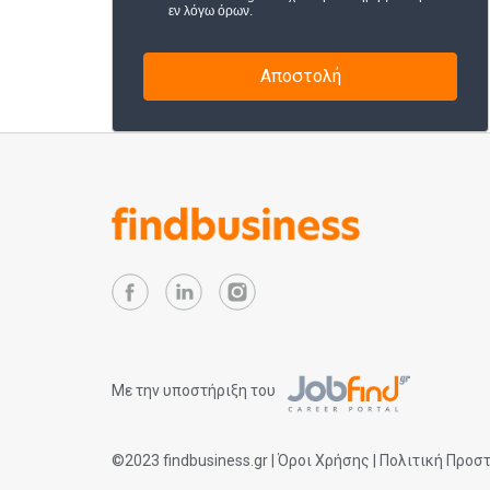
εν λόγω όρων.
Με την υποστήριξη του
©2023
findbusiness.gr
|
Όροι Χρήσης
|
Πολιτική Προσ